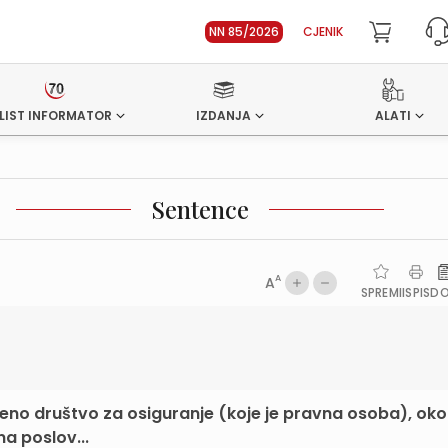
NN 85/2026
CJENIK
LIST INFORMATOR
IZDANJA
ALATI
Sentence
A
A
SPREMI
ISPIS
D
čeno društvo za osiguranje (koje je pravna osoba), oko
na poslov...