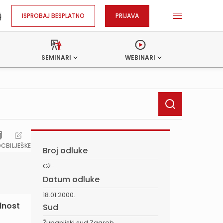
ISPROBAJ BESPLATNO
PRIJAVA
SEMINARI
WEBINARI
OC
BILJEŠKE
Broj odluke
Gž-...
Datum odluke
18.01.2000.
lnost
Sud
Županijski sud Zagreb