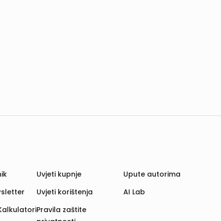
ik
Uvjeti kupnje
Upute autorima
sletter
Uvjeti korištenja
AI Lab
Kalkulatori
Pravila zaštite