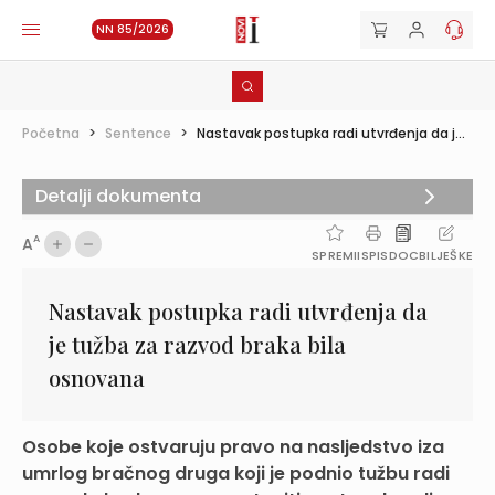
NN 85/2026
Početna
>
Sentence
>
Nastavak postupka radi utvrđenja da j...
Detalji dokumenta
A
A
SPREMI
ISPIS
DOC
BILJEŠKE
Nastavak postupka radi utvrđenja da
je tužba za razvod braka bila
osnovana
Osobe koje ostvaruju pravo na nasljedstvo iza
umrlog bračnog druga koji je podnio tužbu radi