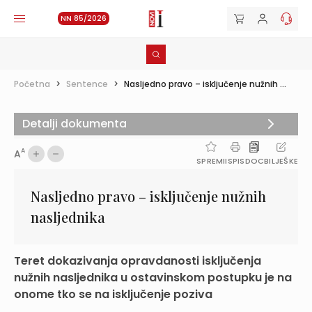
NN 85/2026
Početna
>
Sentence
>
Nasljedno pravo – isključenje nužnih ...
Detalji dokumenta
A
A
SPREMI
ISPIS
DOC
BILJEŠKE
Nasljedno pravo – isključenje nužnih
nasljednika
Teret dokazivanja opravdanosti isključenja
nužnih nasljednika u ostavinskom postupku je na
onome tko se na isključenje poziva