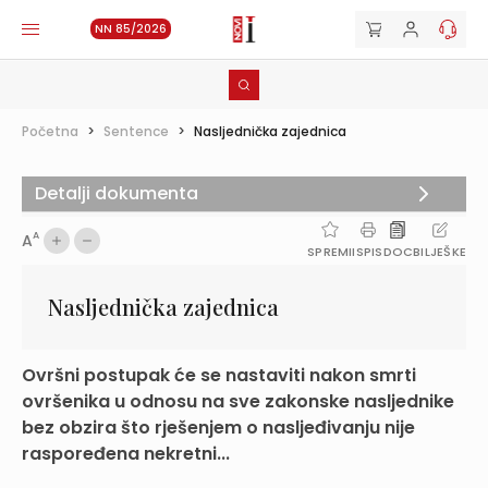
NN 85/2026
Početna
>
Sentence
>
Nasljednička zajednica
Detalji dokumenta
A
A
SPREMI
ISPIS
DOC
BILJEŠKE
Nasljednička zajednica
Ovršni postupak će se nastaviti nakon smrti
ovršenika u odnosu na sve zakonske nasljednike
bez obzira što rješenjem o nasljeđivanju nije
raspoređena nekretni...