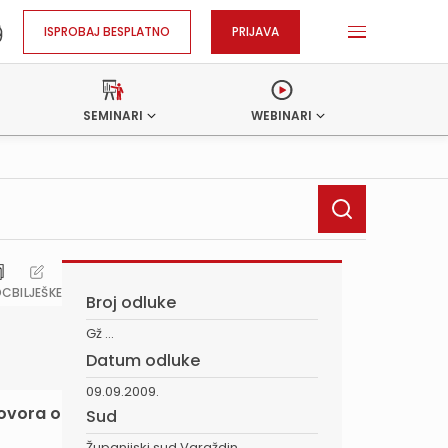
ISPROBAJ BESPLATNO
PRIJAVA
SEMINARI
WEBINARI
OC
BILJEŠKE
Broj odluke
Gž ...
Datum odluke
09.09.2009.
govora o
Sud
Županijski sud Varaždin