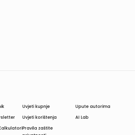
ik
Uvjeti kupnje
Upute autorima
sletter
Uvjeti korištenja
AI Lab
Kalkulatori
Pravila zaštite