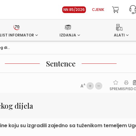
NN 85/2026
CJENIK
LIST INFORMATOR
IZDANJA
ALATI
 di...
Sentence
A
A
SPREMI
ISPIS
D
kog dijela
etnine koju su izgradili zajedno sa tuženikom temeljem U