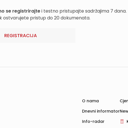
o se registrirajte
i testno pristupajte sadržajima 7 dana.
k ostvarujete pristup do 20 dokumenata.
REGISTRACIJA
O nama
Cjen
Dnevni informator
New
Info-radar