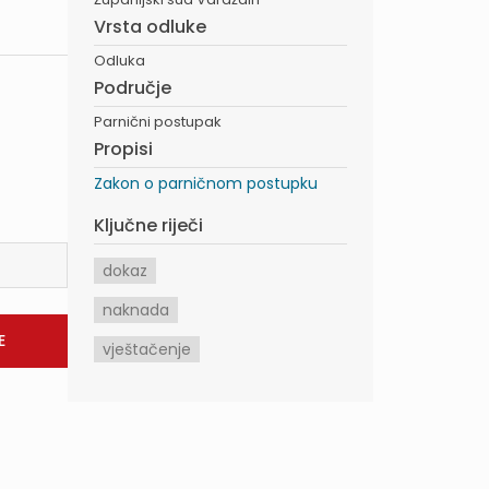
Vrsta odluke
Odluka
Područje
Parnični postupak
Propisi
Zakon o parničnom postupku
Ključne riječi
dokaz
naknada
vještačenje