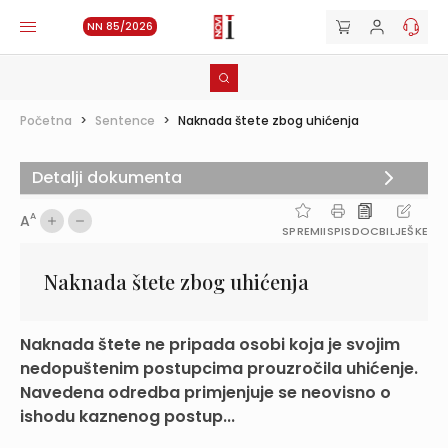
NN 85/2026
Početna
>
Sentence
>
Naknada štete zbog uhićenja
Detalji dokumenta
A
A
SPREMI
ISPIS
DOC
BILJEŠKE
Naknada štete zbog uhićenja
Naknada štete ne pripada osobi koja je svojim
nedopuštenim postupcima prouzročila uhićenje.
Navedena odredba primjenjuje se neovisno o
ishodu kaznenog postup...