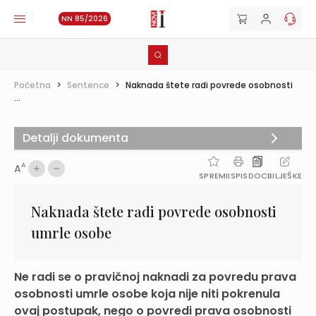
NN 85/2026
Početna
>
Sentence
>
Naknada štete radi povrede osobnosti
...
Detalji dokumenta
A
A
SPREMI
ISPIS
DOC
BILJEŠKE
Naknada štete radi povrede osobnosti
umrle osobe
Ne radi se o pravičnoj naknadi za povredu prava
osobnosti umrle osobe koja nije niti pokrenula
ovaj postupak, nego o povredi prava osobnosti