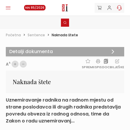
NN 85/2026
Početna
>
Sentence
>
Naknada štete
Detalji dokumenta
A
A
SPREMI
ISPIS
DOC
BILJEŠKE
Naknada štete
Uznemiravanje radnika na radnom mjestu od
strane poslodavca ili drugih radnika predstavlja
povredu obveza iz radnog odnosa, time da
Zakon o radu uznemiravanj...