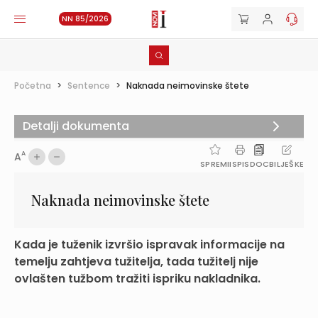
NN 85/2026
Početna
>
Sentence
>
Naknada neimovinske štete
Detalji dokumenta
A
A
SPREMI
ISPIS
DOC
BILJEŠKE
Naknada neimovinske štete
Kada je tuženik izvršio ispravak informacije na
temelju zahtjeva tužitelja, tada tužitelj nije
ovlašten tužbom tražiti ispriku nakladnika.