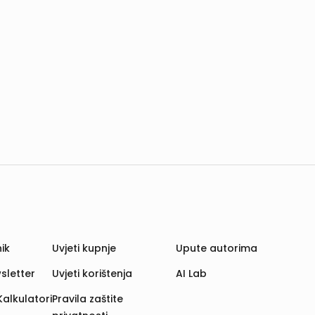
ik
Uvjeti kupnje
Upute autorima
sletter
Uvjeti korištenja
AI Lab
Kalkulatori
Pravila zaštite