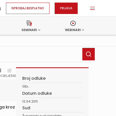
ISPROBAJ BESPLATNO
PRIJAVA
SEMINARI
WEBINARI
OC
BILJEŠKE
Broj odluke
Gžx...
Datum odluke
12.04.2011.
ga kroz
Sud
Županijski sud Varaždin