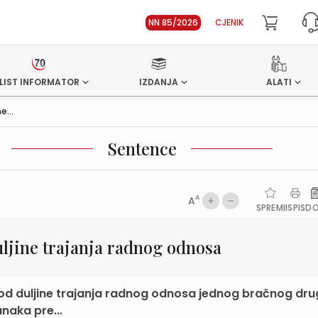
NN 85/2026
CJENIK
LIST INFORMATOR
IZDANJA
ALATI
e...
Sentence
A
A
SPREMI
ISPIS
D
uljine trajanja radnog odnosa
i od duljine trajanja radnog odnosa jednog bračnog dru
naka pre...