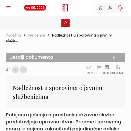
NN 85/2026
Početna
>
Sentence
>
Nadležnost u sporovima o javnim
služb...
Detalji dokumenta
A
A
SPREMI
ISPIS
DOC
BILJEŠKE
Nadležnost u sporovima o javnim
službenicima
Pobijana rješenja o prestanku državne službe
predstavljaju upravnu stvar. Predmet upravnog
spora je ocjena zakonitosti pojedinačne odluke