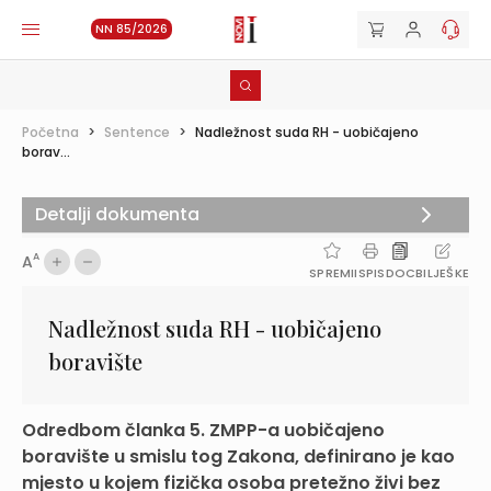
NN 85/2026
Početna
>
Sentence
>
Nadležnost suda RH - uobičajeno
borav...
Detalji dokumenta
A
A
SPREMI
ISPIS
DOC
BILJEŠKE
Nadležnost suda RH - uobičajeno
boravište
Odredbom članka 5. ZMPP-a uobičajeno
boravište u smislu tog Zakona, definirano je kao
mjesto u kojem fizička osoba pretežno živi bez