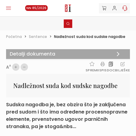
NN 85/2026
Početna
>
Sentence
>
Nadležnost suda kod sudske nagodbe
Detalji dokumenta
A
A
SPREMI
ISPIS
DOC
BILJEŠKE
Nadležnost suda kod sudske nagodbe
Sudska nagodba je, bez obzira što je zaključena
pred sudom i što ima određene procesnopravne
elemente, prvenstveno ugovor parničnih
stranaka, pa je stoga&nbs...