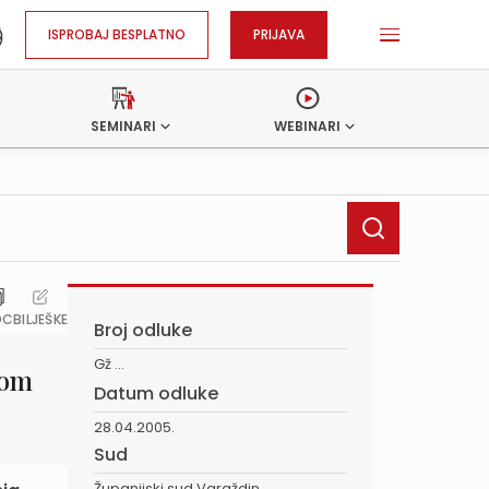
ISPROBAJ BESPLATNO
PRIJAVA
SEMINARI
WEBINARI
OC
BILJEŠKE
Broj odluke
Gž ...
nom
Datum odluke
28.04.2005.
Sud
Županijski sud Varaždin