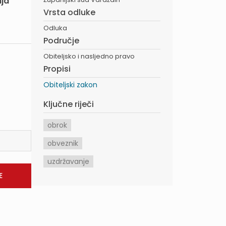
nja
Vrsta odluke
Odluka
Područje
Obiteljsko i nasljedno pravo
Propisi
Obiteljski zakon
Ključne riječi
obrok
obveznik
uzdržavanje