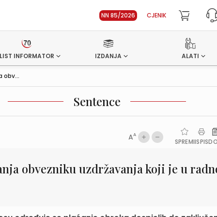
NN 85/2026
CJENIK
LIST INFORMATOR
IZDANJA
ALATI
 obv...
Sentence
A
A
SPREMI
ISPIS
D
nja obvezniku uzdržavanja koji je u rad