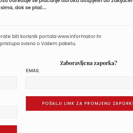
su određuje se plaćanje obroka dospjelih do zaključe
ima, dok se plać...
rate biti korisnik portala www.informator.hr.
 pristupa ovisno o Vašem paketu.
Zaboravljena zaporka?
EMAIL