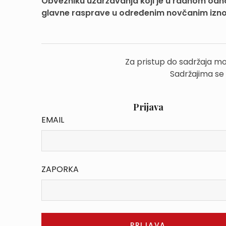
Obvezniku uzdržavanja koji je u radnom odno
glavne rasprave u određenim novčanim iznos
Za pristup do sadržaja mo
Sadržajima se
Prijava
EMAIL
ZAPORKA