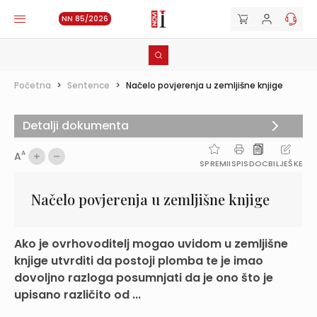
NN 85/2026
Početna
>
Sentence
>
Načelo povjerenja u zemljišne knjige
Detalji dokumenta
A
A
SPREMI
ISPIS
DOC
BILJEŠKE
Načelo povjerenja u zemljišne knjige
Ako je ovrhovoditelj mogao uvidom u zemljišne
knjige utvrditi da postoji plomba te je imao
dovoljno razloga posumnjati da je ono što je
upisano različito od ...