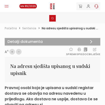
NN 85/2026
Početna
>
Sentence
>
Na adresu sjedišta upisanog u sudski ...
Detalji dokumenta
A
A
SPREMI
ISPIS
DOC
BILJEŠKE
Na adresu sjedišta upisanog u sudski
upisnik
Pravnoj osobi koja je upisana u sudski registar
dostava se obavlja na adresu navedenu u
prijedlogu. Ako dostava ne uspije, dostava će se
obaviti na adresu sj...