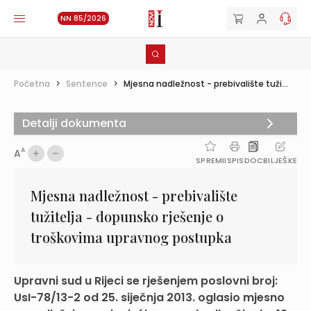
NN 85/2026
Početna
>
Sentence
>
Mjesna nadležnost - prebivalište tuži...
Detalji dokumenta
A
A
SPREMI
ISPIS
DOC
BILJEŠKE
Mjesna nadležnost - prebivalište
tužitelja - dopunsko rješenje o
troškovima upravnog postupka
Upravni sud u Rijeci se rješenjem poslovni broj:
UsI-78/13-2 od 25. siječnja 2013. oglasio mjesno