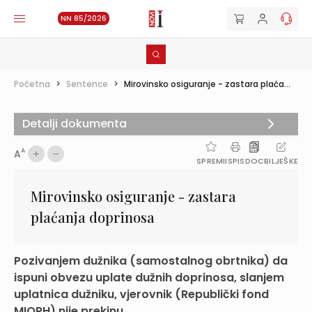
NN 85/2026
Početna
>
Sentence
>
Mirovinsko osiguranje - zastara plaća...
Detalji dokumenta
A
A
SPREMI
ISPIS
DOC
BILJEŠKE
Mirovinsko osiguranje - zastara
plaćanja doprinosa
Pozivanjem dužnika (samostalnog obrtnika) da
ispuni obvezu uplate dužnih doprinosa, slanjem
uplatnica dužniku, vjerovnik (Republički fond
MIORH) nije prekinu...