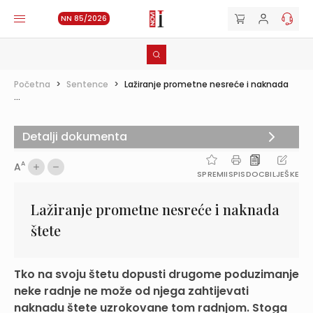
NN 85/2026
Početna
>
Sentence
>
Lažiranje prometne nesreće i naknada
...
Detalji dokumenta
A
A
SPREMI
ISPIS
DOC
BILJEŠKE
Lažiranje prometne nesreće i naknada
štete
Tko na svoju štetu dopusti drugome poduzimanje
neke radnje ne može od njega zahtijevati
naknadu štete uzrokovane tom radnjom. Stoga