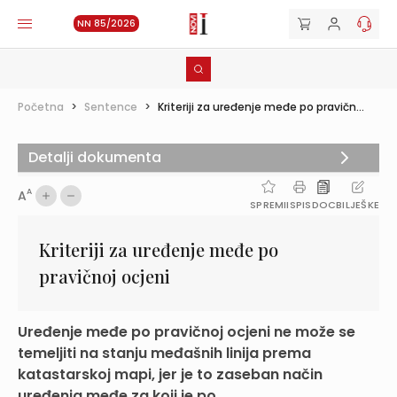
NN 85/2026
Početna
>
Sentence
>
Kriteriji za uređenje međe po pravičn...
Detalji dokumenta
A
A
SPREMI
ISPIS
DOC
BILJEŠKE
Kriteriji za uređenje međe po
pravičnoj ocjeni
Uređenje međe po pravičnoj ocjeni ne može se
temeljiti na stanju međašnih linija prema
katastarskoj mapi, jer je to zaseban način
uređenja međe za koji je po...