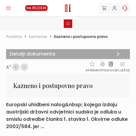
NN 85/2026
Početna
>
Sentence
>
Kazneno i postupovno pravo
Detalji dokumenta
A
A
SPREMI
ISPIS
DOC
BILJEŠKE
Kazneno i postupovno pravo
Europski uhidbeni nalog&nbsp; kojega izdaju
austrijski državni odvjetnici sudska je odluka u
smislu odredbe članka 1. stavka 1. Okvirne odluke
2002/584. jer ...