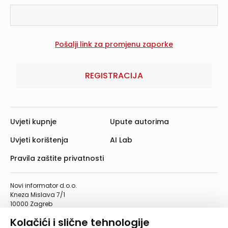
REGISTRACIJA
Uvjeti kupnje
Upute autorima
Uvjeti korištenja
AI Lab
Pravila zaštite privatnosti
Novi informator d.o.o.
Kneza Mislava 7/1
10000 Zagreb
Telefon: 01/4555-454
Kolačići i slične tehnologije
Telefaks: 01/4612-553