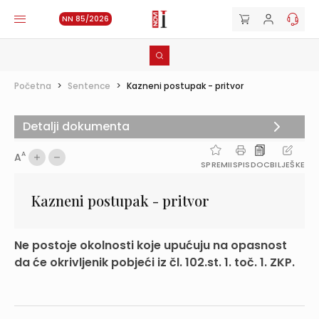
NN 85/2026
Početna
>
Sentence
>
Kazneni postupak - pritvor
Detalji dokumenta
A
A
SPREMI
ISPIS
DOC
BILJEŠKE
Kazneni postupak - pritvor
Ne postoje okolnosti koje upućuju na opasnost
da će okrivljenik pobjeći iz čl. 102.st. 1. toč. 1. ZKP.