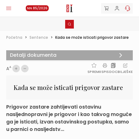
NN 85/2026
Početna
>
Sentence
>
Kada se može isticati prigovor zastare
Detalji dokumenta
A
A
SPREMI
ISPIS
DOC
BILJEŠKE
Kada se može isticati prigovor zastare
Prigovor zastare zahtijevati ostavinu
nasljednopravni je prigovor i kao takvog moguće
ga je isticati, izvan ostavinskog postupka, samo
u parnici o nasljedstv...