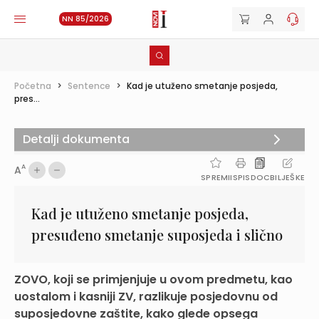
NN 85/2026
Početna
>
Sentence
>
Kad je utuženo smetanje posjeda,
pres...
Detalji dokumenta
A
A
SPREMI
ISPIS
DOC
BILJEŠKE
Kad je utuženo smetanje posjeda,
presuđeno smetanje suposjeda i slično
ZOVO, koji se primjenjuje u ovom predmetu, kao
uostalom i kasniji ZV, razlikuje posjedovnu od
suposjedovne zaštite, kako glede opsega