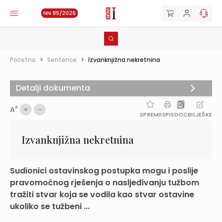
NN 85/2026
Početna
>
Sentence
>
Izvanknjižna nekretnina
Detalji dokumenta
A
A
SPREMI
ISPIS
DOC
BILJEŠKE
Izvanknjižna nekretnina
Sudionici ostavinskog postupka mogu i poslije
pravomoćnog rješenja o nasljeđivanju tužbom
tražiti stvar koja se vodila kao stvar ostavine
ukoliko se tužbeni ...