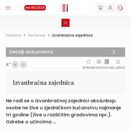
NN 85/2026
Početna
>
Sentence
>
Izvanbračna zajednica
Detalji dokumenta
A
A
SPREMI
ISPIS
DOC
BILJEŠKE
Izvanbračna zajednica
Ne radi se o izvanbračnoj zajednici ako&nbsp;
osobe ne žive u zjedničkom kućanstvu najmanje
tri godine (žive u različitim gradovima npr.).
Odrebe o učincima ...