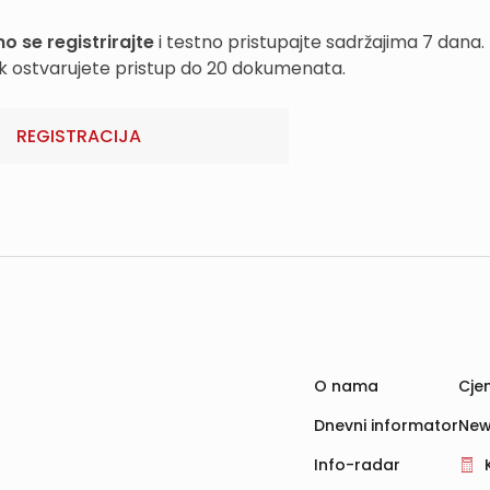
o se registrirajte
i testno pristupajte sadržajima 7 dana.
k ostvarujete pristup do 20 dokumenata.
REGISTRACIJA
O nama
Cjen
Dnevni informator
New
Info-radar