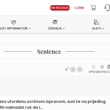
NN 85/2026
CJENIK
LIST INFORMATOR
IZDANJA
ALATI
Sentence
A
A
SPREMI
ISPIS
D
ezu utvrđenu ovršnom ispravom, sud će na prijedlog
i naknadni rok da i...