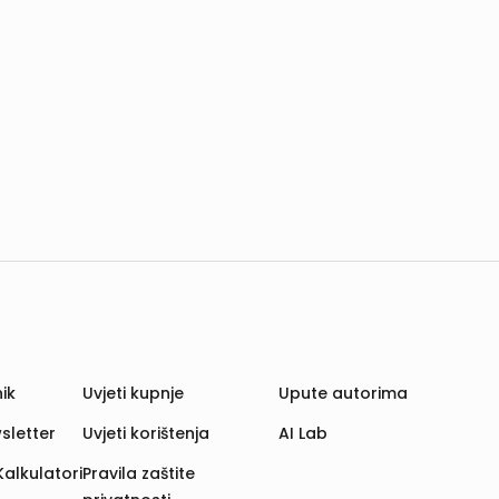
ik
Uvjeti kupnje
Upute autorima
sletter
Uvjeti korištenja
AI Lab
Kalkulatori
Pravila zaštite