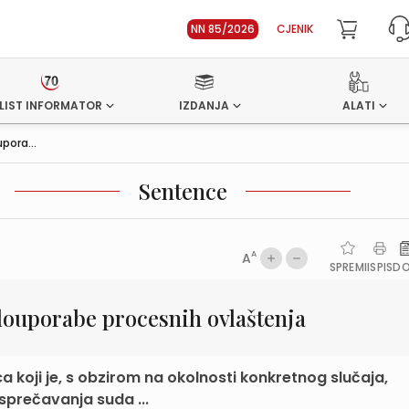
NN 85/2026
CJENIK
LIST INFORMATOR
IZDANJA
ALATI
pora...
Sentence
A
A
SPREMI
ISPIS
D
louporabe procesnih ovlaštenja
 koji je, s obzirom na okolnosti konkretnog slučaja,
sprečavanja suda ...