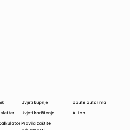
ik
Uvjeti kupnje
Upute autorima
sletter
Uvjeti korištenja
AI Lab
Kalkulatori
Pravila zaštite