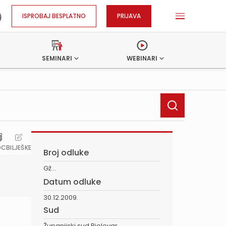
ISPROBAJ BESPLATNO
PRIJAVA
SEMINARI
WEBINARI
OC
BILJEŠKE
Broj odluke
Gž...
Datum odluke
30.12.2009.
Sud
Županijski sud Bjelovar