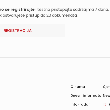
o se registrirajte
i testno pristupajte sadržajima 7 dana.
k ostvarujete pristup do 20 dokumenata.
REGISTRACIJA
O nama
Cjen
Dnevni informator
New
Info-radar