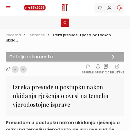
NN 85/2026
Početna
>
Sentence
>
Izreka presude u postupku nakon
ukida...
Detalji dokumenta
A
A
SPREMI
ISPIS
DOC
BILJEŠKE
Izreka presude u postupku nakon
ukidanja rješenja o ovrsi na temelju
vjerodostojne isprave
Presudom u postupku nakon ukidanja rješenja o
ovrsi na temelju vjerodostojne isprave sud će