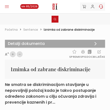
NN 85/2026
Početna
>
Sentence
>
Iznimka od zabrane diskriminacije
Detalji dokumenta
A
A
SPREMI
ISPIS
DOC
BILJEŠKE
Iznimka od zabrane diskriminacije
Ne smatra se diskriminacijom stavljanje u
nepovoljniji položaj kada je takvo postupanje
određeno zakonom u cilju očuvanja zdravija i
prevencije kaznenih i pr...