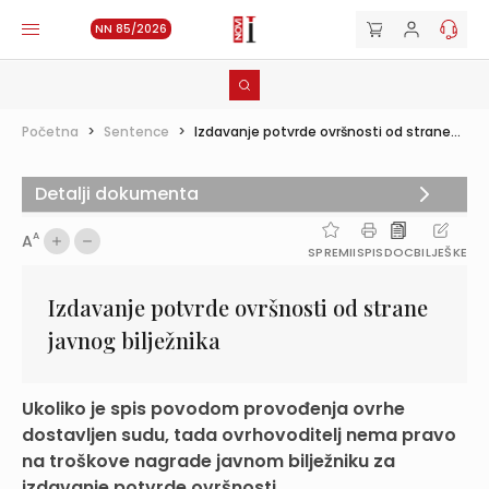
NN 85/2026
Početna
>
Sentence
>
Izdavanje potvrde ovršnosti od strane...
Detalji dokumenta
A
A
SPREMI
ISPIS
DOC
BILJEŠKE
Izdavanje potvrde ovršnosti od strane
javnog bilježnika
Ukoliko je spis povodom provođenja ovrhe
dostavljen sudu, tada ovrhovoditelj nema pravo
na troškove nagrade javnom bilježniku za
izdavanje potvrde ovršnosti ...