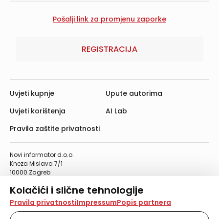
REGISTRACIJA
Uvjeti kupnje
Upute autorima
Uvjeti korištenja
AI Lab
Pravila zaštite privatnosti
Novi informator d.o.o.
Kneza Mislava 7/1
10000 Zagreb
Telefon: 01/4555-454
Kolačići i slične tehnologije
Telefaks: 01/4612-553
info@informator.hr
Na našoj web stranici koristimo kolačiće i slične
Pravila privatnosti
Impressum
Popis partnera
tehnologije za pohranu, čitanje i obradu informacija na