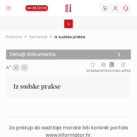
NN 85/2026
Početna
>
Sentence
>
Iz sudske prakse
Detalji dokumenta
A
A
SPREMI
ISPIS
DOC
BILJEŠKE
Iz sudske prakse
Za pristup do sadržaja morate biti korisnik portala
www.informator.hr.