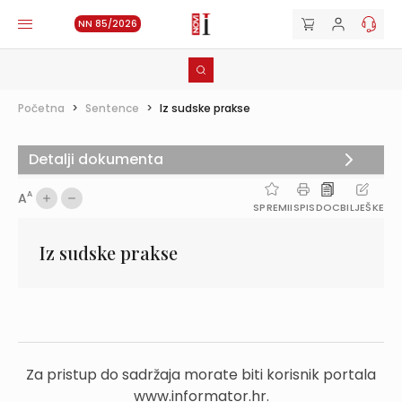
NN 85/2026
Početna
>
Sentence
>
Iz sudske prakse
Detalji dokumenta
A
A
SPREMI
ISPIS
DOC
BILJEŠKE
Iz sudske prakse
Za pristup do sadržaja morate biti korisnik portala
www.informator.hr.