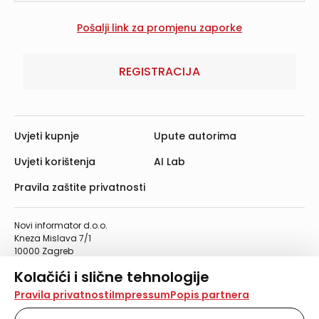
REGISTRACIJA
Uvjeti kupnje
Upute autorima
Uvjeti korištenja
AI Lab
Pravila zaštite privatnosti
Novi informator d.o.o.
Kneza Mislava 7/1
10000 Zagreb
Telefon: 01/4555-454
Kolačići i slične tehnologije
Telefaks: 01/4612-553
info@informator.hr
Na našoj web stranici koristimo kolačiće i slične
Pravila privatnosti
Impressum
Popis partnera
tehnologije za pohranu, čitanje i obradu informacija na