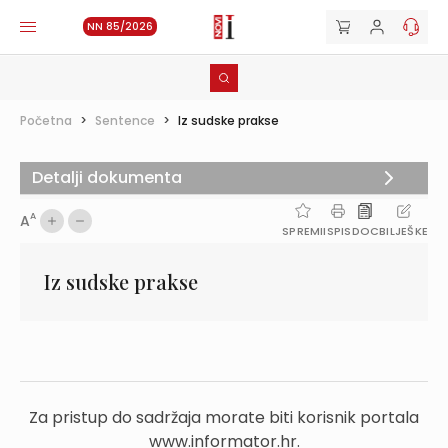
NN 85/2026
Početna
>
Sentence
>
Iz sudske prakse
Detalji dokumenta
A
A
SPREMI
ISPIS
DOC
BILJEŠKE
Iz sudske prakse
Za pristup do sadržaja morate biti korisnik portala
www.informator.hr.