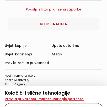
REGISTRACIJA
Uvjeti kupnje
Upute autorima
Uvjeti korištenja
AI Lab
Pravila zaštite privatnosti
Novi informator d.o.o.
Kneza Mislava 7/1
10000 Zagreb
Telefon: 01/4555-454
Kolačići i slične tehnologije
Telefaks: 01/4612-553
info@informator.hr
Na našoj web stranici koristimo kolačiće i slične
Pravila privatnosti
Impressum
Popis partnera
tehnologije za pohranu, čitanje i obradu informacija na