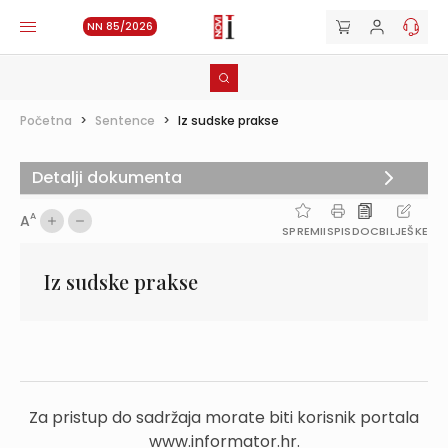
NN 85/2026
Početna
>
Sentence
>
Iz sudske prakse
Detalji dokumenta
A
A
SPREMI
ISPIS
DOC
BILJEŠKE
Iz sudske prakse
Za pristup do sadržaja morate biti korisnik portala
www.informator.hr.