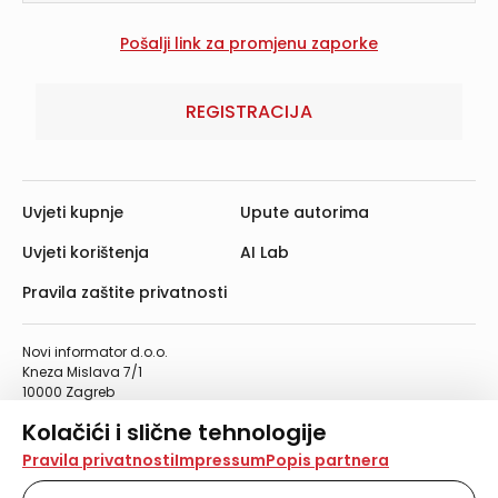
REGISTRACIJA
Uvjeti kupnje
Upute autorima
Uvjeti korištenja
AI Lab
Pravila zaštite privatnosti
Novi informator d.o.o.
Kneza Mislava 7/1
10000 Zagreb
Telefon: 01/4555-454
Kolačići i slične tehnologije
Telefaks: 01/4612-553
info@informator.hr
Na našoj web stranici koristimo kolačiće i slične
Pravila privatnosti
Impressum
Popis partnera
tehnologije za pohranu, čitanje i obradu informacija na