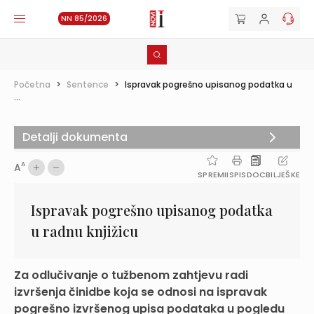
NN 85/2026
Početna
>
Sentence
>
Ispravak pogrešno upisanog podatka u
...
Detalji dokumenta
A
A
SPREMI
ISPIS
DOC
BILJEŠKE
Ispravak pogrešno upisanog podatka
u radnu knjižicu
Za odlučivanje o tužbenom zahtjevu radi
izvršenja činidbe koja se odnosi na ispravak
pogrešno izvršenog upisa podataka u pogledu