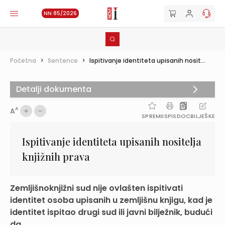
NN 85/2026
Početna
>
Sentence
>
Ispitivanje identiteta upisanih nosit...
Detalji dokumenta
A
A
SPREMI
ISPIS
DOC
BILJEŠKE
Ispitivanje identiteta upisanih nositelja
knjižnih prava
Zemljišnoknjižni sud nije ovlašten ispitivati
identitet osoba upisanih u zemljišnu knjigu, kad je
identitet ispitao drugi sud ili javni bilježnik, budući
da ...