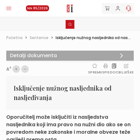
NN 85/2026
Početna
>
Sentence
>
Isključenje nužnog nasljednika od nas...
Detalji dokumenta
A
A
SPREMI
ISPIS
DOC
BILJEŠKE
Isključenje nužnog nasljednika od
nasljeđivanja
Oporučitelj može isključiti iz nasljedstva
nasljednika koji ima pravo na nužni dio ako se on
povredom neke zakonske i moralne obveze teže
ogriješi prema osta...