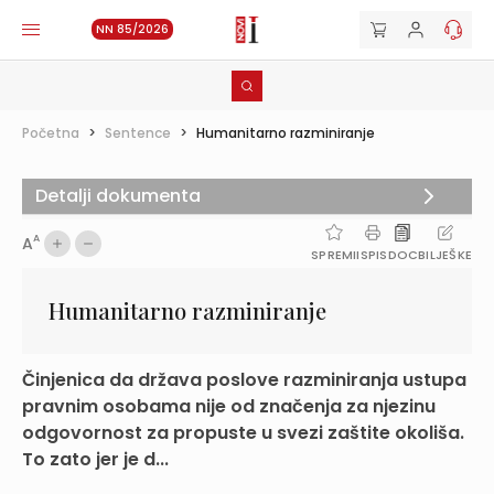
NN 85/2026
Početna
>
Sentence
>
Humanitarno razminiranje
Detalji dokumenta
A
A
SPREMI
ISPIS
DOC
BILJEŠKE
Humanitarno razminiranje
Činjenica da država poslove razminiranja ustupa
pravnim osobama nije od značenja za njezinu
odgovornost za propuste u svezi zaštite okoliša.
To zato jer je d...