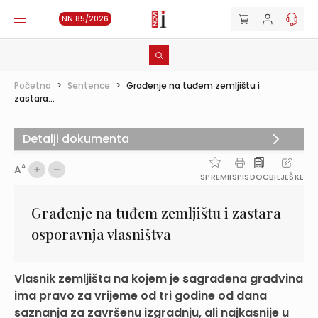
NN 85/2026
Početna
>
Sentence
>
Građenje na tuđem zemljištu i
zastara...
Detalji dokumenta
A
A
SPREMI
ISPIS
DOC
BILJEŠKE
Građenje na tuđem zemljištu i zastara
osporavnja vlasništva
Vlasnik zemljišta na kojem je sagrađena građvina
ima pravo za vrijeme od tri godine od dana
saznanja za završenu izgradnju, ali najkasnije u