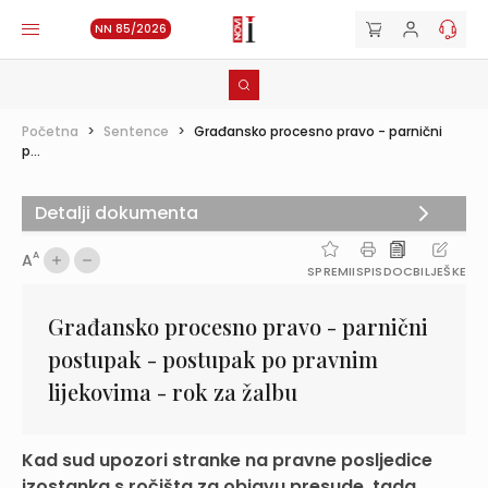
NN 85/2026
Početna
>
Sentence
>
Građansko procesno pravo - parnični
p...
Detalji dokumenta
A
A
SPREMI
ISPIS
DOC
BILJEŠKE
Građansko procesno pravo - parnični
postupak - postupak po pravnim
lijekovima - rok za žalbu
Kad sud upozori stranke na pravne posljedice
izostanka s ročišta za objavu presude, tada