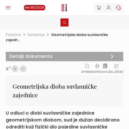
NN 85/2026
Početna
>
Sentence
>
Geometrijska dioba suvlasničke
zajedn...
Detalji dokumenta
A
A
SPREMI
ISPIS
DOC
BILJEŠKE
Geometrijska dioba suvlasničke
zajednice
U odluci o diobi suvlasničke zajednice
geometrijskom diobom, sud je dužan decidirano
odrediti koji fizički dio pojedine suvlasničke