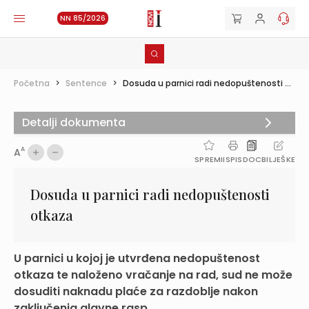
NN 85/2026
Početna
>
Sentence
>
Dosuda u parnici radi nedopuštenosti ...
Detalji dokumenta
A
A
SPREMI
ISPIS
DOC
BILJEŠKE
Dosuda u parnici radi nedopuštenosti
otkaza
U parnici u kojoj je utvrđena nedopuštenost
otkaza te naloženo vračanje na rad, sud ne može
dosuditi naknadu plaće za razdoblje nakon
zaključenja glavne rasp...