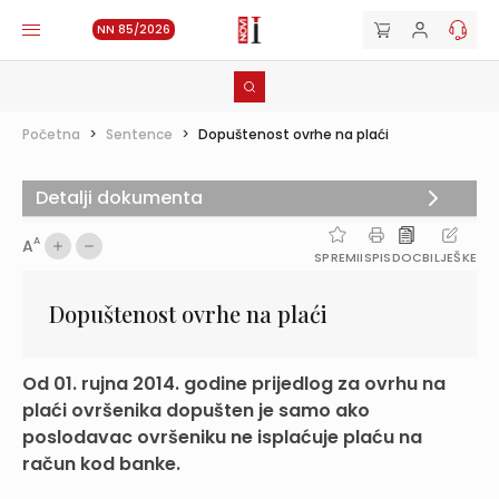
NN 85/2026
Početna
>
Sentence
>
Dopuštenost ovrhe na plaći
Detalji dokumenta
A
A
SPREMI
ISPIS
DOC
BILJEŠKE
Dopuštenost ovrhe na plaći
Od 01. rujna 2014. godine prijedlog za ovrhu na
plaći ovršenika dopušten je samo ako
poslodavac ovršeniku ne isplaćuje plaću na
račun kod banke.