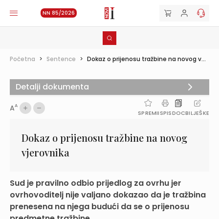
NN 85/2026
Početna
>
Sentence
>
Dokaz o prijenosu tražbine na novog v...
Detalji dokumenta
A
A
SPREMI
ISPIS
DOC
BILJEŠKE
Dokaz o prijenosu tražbine na novog
vjerovnika
Sud je pravilno odbio prijedlog za ovrhu jer
ovrhovoditelj nije valjano dokazao da je tražbina
prenesena na njega budući da se o prijenosu
predmetne tražbine...