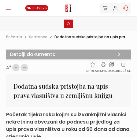
NN 85/2026
Početna
>
Sentence
>
Dodatna sudska pristojba na upis pra...
Detalji dokumenta
A
A
SPREMI
ISPIS
DOC
BILJEŠKE
Dodatna sudska pristojba na upis
prava vlasništva u zemljišnu knjigu
Početak tijeka roka kojim su izvanknjižni vlasnici
nekretnina obvezani da podnesu prijedlog za
upis prava vlasništva u roku od 60 dana od dana
stjecanja uvje...