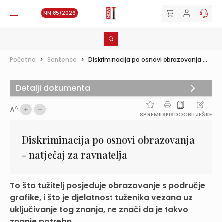
NN 85/2026
Početna
>
Sentence
>
Diskriminacija po osnovi obrazovanja ...
Detalji dokumenta
A
A
SPREMI
ISPIS
DOC
BILJEŠKE
Diskriminacija po osnovi obrazovanja
- natječaj za ravnatelja
To što tužitelj posjeduje obrazovanje s područje
grafike, i što je djelatnost tuženika vezana uz
uključivanje tog znanja, ne znači da je takvo
znanje potrebn...