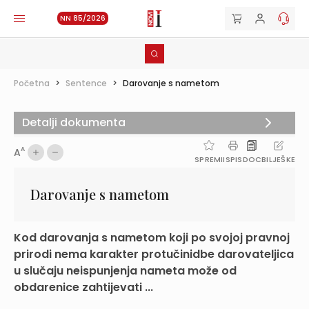
NN 85/2026
Početna
>
Sentence
>
Darovanje s nametom
Detalji dokumenta
A
A
SPREMI
ISPIS
DOC
BILJEŠKE
Darovanje s nametom
Kod darovanja s nametom koji po svojoj pravnoj
prirodi nema karakter protučinidbe darovateljica
u slučaju neispunjenja nameta može od
obdarenice zahtijevati ...