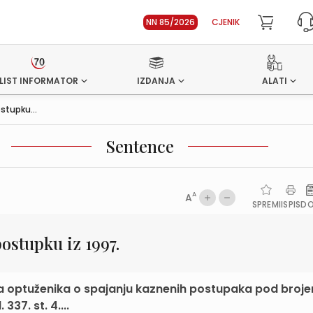
NN 85/2026
CJENIK
LIST INFORMATOR
IZDANJA
ALATI
stupku...
Sentence
A
A
SPREMI
ISPIS
D
ostupku iz 1997.
ja optuženika o spajanju kaznenih postupaka pod broj
37. st. 4....