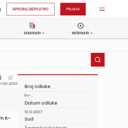
ISPROBAJ BESPLATNO
PRIJAVA
SEMINARI
WEBINARI
OC
BILJEŠKE
Broj odluke
Kv-...
Datum odluke
10.12.2007.
em K-
Sud
Županijski sud Vukovar