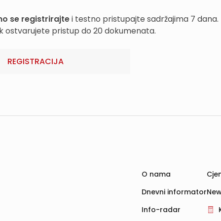
o se registrirajte
i testno pristupajte sadržajima 7 dana.
k ostvarujete pristup do 20 dokumenata.
REGISTRACIJA
O nama
Cjen
Dnevni informator
New
Info-radar