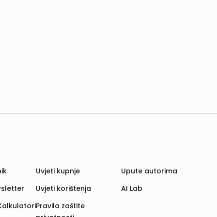
ik
Uvjeti kupnje
Upute autorima
sletter
Uvjeti korištenja
AI Lab
Kalkulatori
Pravila zaštite